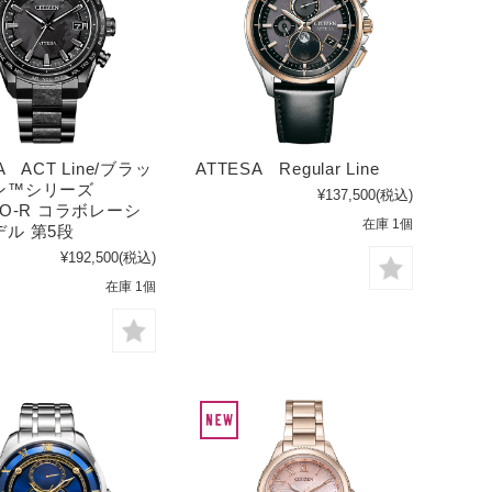
A ACT Line/ブラッ
ATTESA Regular Line
ン™シリーズ
¥137,500
(税込)
TO-R コラボレーシ
在庫 1個
ル 第5段
¥192,500
(税込)
在庫 1個