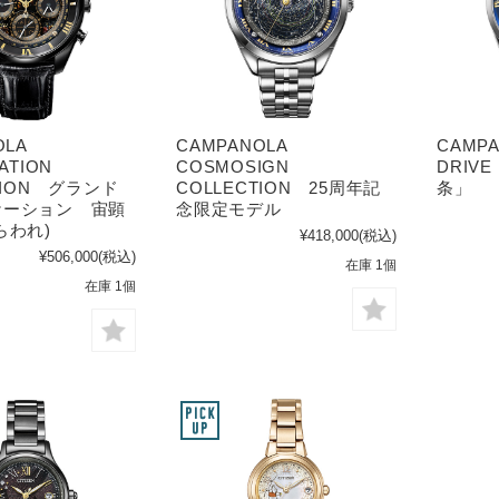
NOLA
CAMPANOLA
CAMPA
ATION
COSMOSIGN
DRIV
TION グランド
COLLECTION 25周年記
条」
ケーション 宙顕
念限定モデル
らわれ)
¥418,000
(税込)
¥506,000
(税込)
在庫 1個
在庫 1個