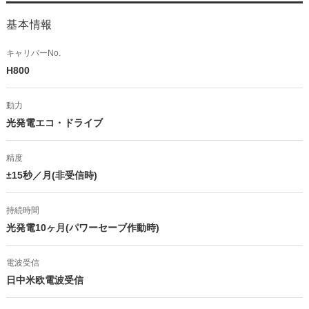
基本情報
キャリバーNo.
H800
動力
光発電エコ・ドライブ
精度
±15秒／月(非受信時)
持続時間
光発電10ヶ月(パワーセーブ作動時)
電波受信
日中米欧電波受信