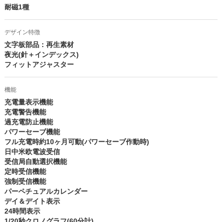
耐磁1種
デザイン特徴
文字板部品：再生素材
夜光(針＋インデックス)
フィットアジャスター
機能
充電量表示機能
充電警告機能
過充電防止機能
パワーセーブ機能
フル充電時約10ヶ月可動(パワーセーブ作動時)
日中米欧電波受信
受信局自動選択機能
定時受信機能
強制受信機能
パーペチュアルカレンダー
デイ＆デイト表示
24時間表示
1/20秒クロノグラフ(60分計)