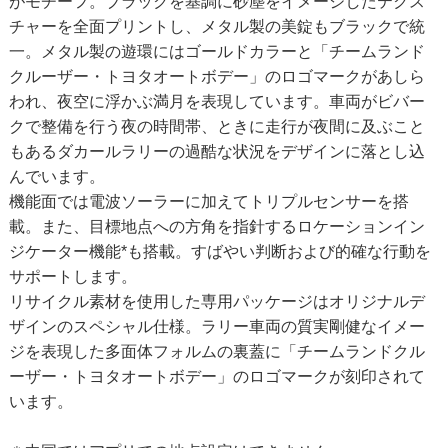
がモチーフ。ブラックを基調に砂塵をイメージしたテクス
チャーを全面プリントし、メタル製の美錠もブラックで統
一。メタル製の遊環にはゴールドカラーと「チームランド
クルーザー・トヨタオートボデー」のロゴマークがあしら
われ、夜空に浮かぶ満月を表現しています。車両がビバー
クで整備を行う夜の時間帯、ときに走行が夜間に及ぶこと
もあるダカールラリーの過酷な状況をデザインに落とし込
んでいます。
機能面では電波ソーラーに加えてトリプルセンサーを搭
載。また、目標地点への方角を指針するロケーションイン
ジケーター機能*も搭載。すばやい判断および的確な行動を
サポートします。
リサイクル素材を使用した専用パッケージはオリジナルデ
ザインのスペシャル仕様。ラリー車両の質実剛健なイメー
ジを表現した多面体フォルムの裏蓋に「チームランドクル
ーザー・トヨタオートボデー」のロゴマークが刻印されて
います。