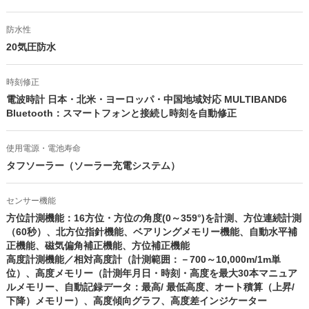
防水性
20気圧防水
時刻修正
電波時計 日本・北米・ヨーロッパ・中国地域対応 MULTIBAND6
Bluetooth：スマートフォンと接続し時刻を自動修正
使用電源・電池寿命
タフソーラー（ソーラー充電システム）
センサー機能
方位計測機能：16方位・方位の角度(0～359°)を計測、方位連続計測
（60秒）、北方位指針機能、ベアリングメモリー機能、自動水平補
正機能、磁気偏角補正機能、方位補正機能
高度計測機能／相対高度計（計測範囲：－700～10,000m/1m単
位）、高度メモリー（計測年月日・時刻・高度を最大30本マニュア
ルメモリー、自動記録データ：最高/ 最低高度、オート積算（上昇/
下降）メモリー）、高度傾向グラフ、高度差インジケーター