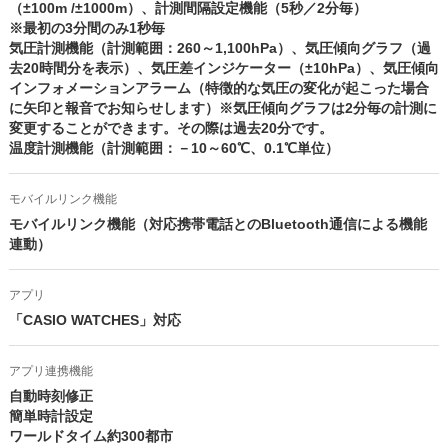
（±100m /±1000m）、計測間隔設定機能（5秒／2分毎）
※最初の3分間のみ1秒毎
気圧計測機能（計測範囲：260～1,100hPa）、気圧傾向グラフ（過
去20時間分を表示）、気圧差インジケーター（±10hPa）、気圧傾向
インフォメーションアラーム（特徴的な気圧の変化が起こった場合
に矢印と報音でお知らせします）※気圧傾向グラフは2分毎の計測に
変更することができます。その際は過去20分です。
温度計測機能（計測範囲：－10～60℃、0.1℃単位）
モバイルリンク機能
モバイルリンク機能（対応携帯電話とのBluetooth通信による機能
連動）
アプリ
「CASIO WATCHES」対応
アプリ連携機能
自動時刻修正
簡単時計設定
ワールドタイム約300都市