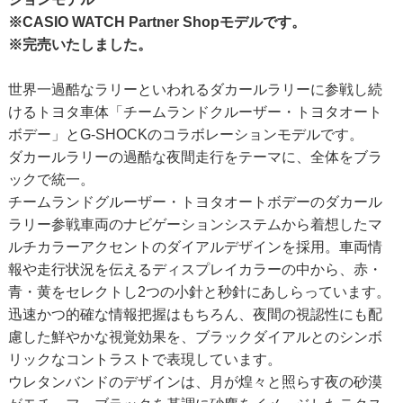
※CASIO WATCH Partner Shopモデルです。
※完売いたしました。
世界一過酷なラリーといわれるダカールラリーに参戦し続
けるトヨタ車体「チームランドクルーザー・トヨタオート
ボデー」とG-SHOCKのコラボレーションモデルです。
ダカールラリーの過酷な夜間走行をテーマに、全体をブラ
ックで統一。
チームランドグルーザー・トヨタオートボデーのダカール
ラリー参戦車両のナビゲーションシステムから着想したマ
ルチカラーアクセントのダイアルデザインを採用。車両情
報や走行状況を伝えるディスプレイカラーの中から、赤・
青・黄をセレクトし2つの小針と秒針にあしらっています。
迅速かつ的確な情報把握はもちろん、夜間の視認性にも配
慮した鮮やかな視覚効果を、ブラックダイアルとのシンボ
リックなコントラストで表現しています。
ウレタンバンドのデザインは、月が煌々と照らす夜の砂漠