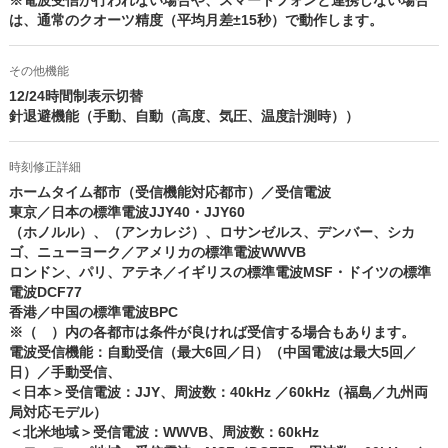
※電波受信が行われない場合や、スマートフォンと連携しない場合
は、通常のクオーツ精度（平均月差±15秒）で動作します。
その他機能
12/24時間制表示切替
針退避機能（手動、自動（高度、気圧、温度計測時））
時刻修正詳細
ホームタイム都市（受信機能対応都市）／受信電波
東京／日本の標準電波JJY40・JJY60
（ホノルル）、（アンカレジ）、ロサンゼルス、デンバー、シカ
ゴ、ニューヨーク／アメリカの標準電波WWVB
ロンドン、パリ、アテネ／イギリスの標準電波MSF・ドイツの標準
電波DCF77
香港／中国の標準電波BPC
※（ ）内の各都市は条件が良ければ受信する場合もあります。
電波受信機能：自動受信（最大6回／日）（中国電波は最大5回／
日）／手動受信、
＜日本＞受信電波：JJY、周波数：40kHz ／60kHz（福島／九州両
局対応モデル）
＜北米地域＞受信電波：WWVB、周波数：60kHz