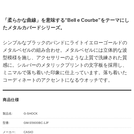
「柔らかな曲線」を意味する“Bell e Courbe”をテーマにし
たメタルカバードシリーズ。
シンプルなブラックのバンドにライトイエローゴールドの
メタルベゼルの組み合わせ。メタルベゼルには立体的な波
型模様を施し、アクセサリーのような上質で洗練された質
感に。シルバーのメタリックプリントの文字板を採用し、
ミニマルで落ち着いた印象に仕上っています。落ち着いた
コーディネートのアクセントになるウオッチです。
商品仕様
製品名:
G-SHOCK
型番:
GM-S5600BC-1JF
メーカー:
CASIO