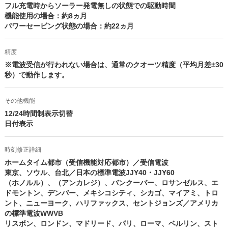
フル充電時からソーラー発電無しの状態での駆動時間
機能使用の場合：約8ヵ月
パワーセービング状態の場合：約22ヵ月
精度
※電波受信が行われない場合は、通常のクオーツ精度（平均月差±30
秒）で動作します。
その他機能
12/24時間制表示切替
日付表示
時刻修正詳細
ホームタイム都市（受信機能対応都市）／受信電波
東京、ソウル、台北／日本の標準電波JJY40・JJY60
（ホノルル）、（アンカレジ）、バンクーバー、ロサンゼルス、エ
ドモントン、デンバー、メキシコシティ、シカゴ、マイアミ、トロ
ント、ニューヨーク、ハリファックス、セントジョンズ／アメリカ
の標準電波WWVB
リスボン、ロンドン、マドリード、パリ、ローマ、ベルリン、スト