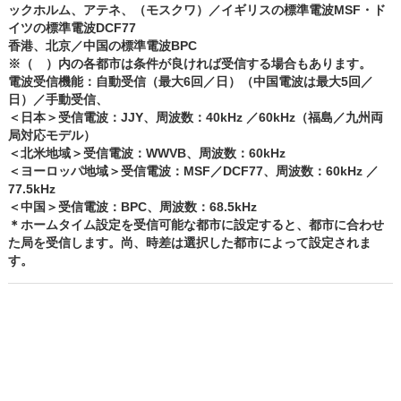
ックホルム、アテネ、（モスクワ）／イギリスの標準電波MSF・ド
イツの標準電波DCF77
香港、北京／中国の標準電波BPC
※（ ）内の各都市は条件が良ければ受信する場合もあります。
電波受信機能：自動受信（最大6回／日）（中国電波は最大5回／
日）／手動受信、
＜日本＞受信電波：JJY、周波数：40kHz ／60kHz（福島／九州両
局対応モデル）
＜北米地域＞受信電波：WWVB、周波数：60kHz
＜ヨーロッパ地域＞受信電波：MSF／DCF77、周波数：60kHz ／
77.5kHz
＜中国＞受信電波：BPC、周波数：68.5kHz
＊ホームタイム設定を受信可能な都市に設定すると、都市に合わせ
た局を受信します。尚、時差は選択した都市によって設定されま
す。